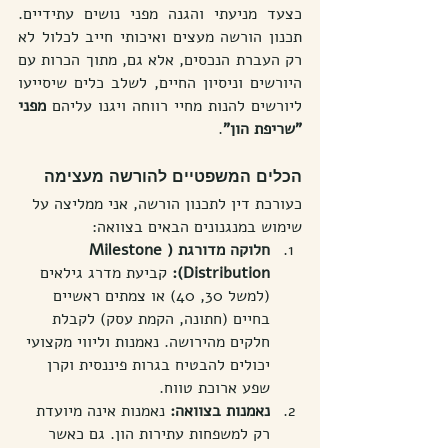
כצעד מניעתי והגנה מפני נושים עתידיים. 
תכנון הורשה מעצים ואיכותי חייב לכלול לא 
רק העברת הנכסים, אלא גם, מתוך הכרות עם 
היורשים וניסיון החיים, לשלב כלים שיסייעו 
ליורשים להנות מחיי רווחה ויגנו עליהם 
מפני 
"שריפת הון"
.
הכלים המשפטיים להורשה מעצימה
כעורכת דין לתכנון הורשה, אני ממליצה על 
שימוש במנגנונים הבאים בצוואה:
חלוקה מדורגת (Milestone 
Distribution):
 קביעת מדרג גילאים 
(למשל 30, 40) או צמתים ראשיים 
בחיים (חתונה, הקמת עסק) לקבלת 
חלקים מהירושה. נאמנות וליווי מקצועי 
יכולים להבטיח בגרות פיננסית וקרן 
שפע ארוכת טווח.
נאמנות בצוואה:
 נאמנות אינה מיועדת 
רק למשפחות עתירות הון. גם כאשר 