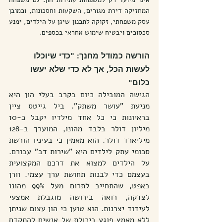
המחזיקה דירת מגורים, השקעות וחסכונות, וכמובן 
עסק משפחתי, זקוקה לתכנון שיגן על הילדים, ימנע 
סכסוכים ויבטיח שימוש אחראי בכספים.
הורשה כמודל מחנך: "כדי שיוכלו 
לעשות הכל, אך לא כדי שלא יעשו 
כלום"
הגישה המובילה כיום בקרב בעלי הון היא 
מניעת "עושר משתק". ביל גייטס ציין 
בראיונות כי כל אחד מילדיו יקבל כ-10 
מיליון דולר בלבד מהונו, המוערך ב-128 
מיליארד דולר. הוא מאמין כי בעיניו הורשת 
סכומי עתק לילדים היא "שירות דב" עבורם. 
על הילדים למצוא את דרכם המקצועית 
בעצמם כדי לבנות תחושת ערך עצמי. וורן 
באפט, שהתחייב לתרום מעל 99% מהונו 
לצדקה, רואה בירושה מוגבלת אמצעי 
לעידוד יצרנות. הוא טוען כי הון עצום שניתן 
ללא מאמץ פוגע ביכולת של אנשים להתקדם 