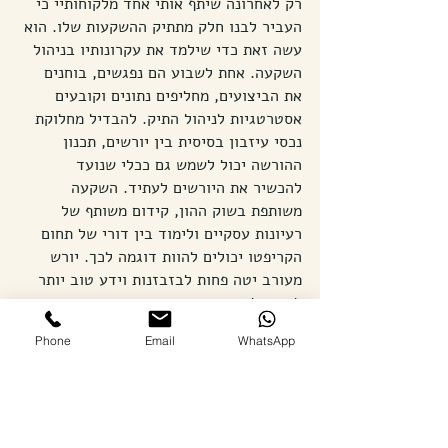
רק לאחרונה שיתף אותי אחד מלקוחותיי כי 
העביר לבנו חלק מתתיק ההשקעות שלו. הוא 
עשה זאת כדי שילמד את עקרונותיו בניהול 
השקעה. אחת לשבוע הם נפגשים, בוחנים 
את הביצועים, מחליפים נתונים וקובעים 
אסטרטגיות לניהול התיק. להבדיל מחלוקת 
נכסי עיזבון בסיסית בין יורשים, תכנון 
ההורשה יכול לשמש גם ככלי שנועד 
להכשיר את היורשים לעתיד. השקעה 
משותפת בשוק ההון, קידום משותף של 
רעיונות עסקיים ולימוד בין דורי של תחום 
הקריפטו יכולים להוות דוגמה לכך. יורש 
מעורב יטה פחות לבזבזנות וידע טוב יותר 
להגן על הנכסים המשפחתיים.
Phone
Email
WhatsApp
תכנון הורשה מעצים מתאים במיוחד ל:
הורים לילדים צעירים;
עצמאים ובעלי עסקים;
משפחות המבקשות להגן על נכסים 