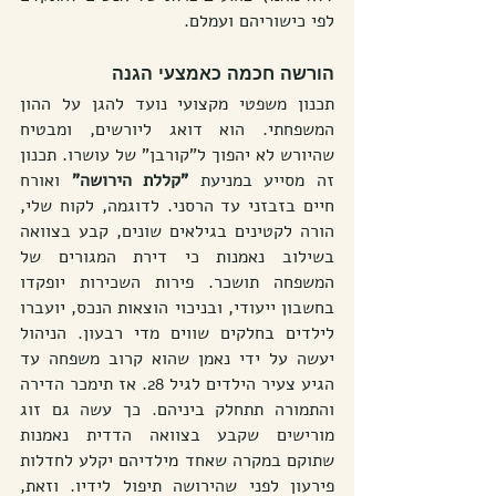
לפי כישוריהם ועמלם.
הורשה חכמה כאמצעי הגנה
תכנון משפטי מקצועי נועד להגן על ההון 
המשפחתי. הוא דואג ליורשים, ומבטיח 
שהיורש לא יהפוך ל"קורבן" של עושרו. תכנון 
זה מסייע במניעת 
"קללת הירושה"
 ואורח 
חיים בזבזני עד הרסני. לדוגמה, לקוח שלי, 
הורה לקטינים בגילאים שונים, קבע בצוואה 
בשילוב נאמנות כי דירת המגורים של 
המשפחה תושכר. פירות השכירות יופקדו 
בחשבון ייעודי, ובניכוי הוצאות הנכס, יועברו 
לילדים בחלקים שווים מדי רבעון. הניהול 
יעשה על ידי נאמן שהוא קרוב משפחה עד 
הגיע צעיר הילדים לגיל 28. אז תימכר הדירה 
והתמורה תתחלק ביניהם. כך עשה גם זוג 
מורישים שקבע בצוואה הדדית נאמנות 
שתוקם במקרה שאחד מילדיהם יקלע לחדלות 
פירעון לפני שהירושה תיפול לידיו. וזאת, 