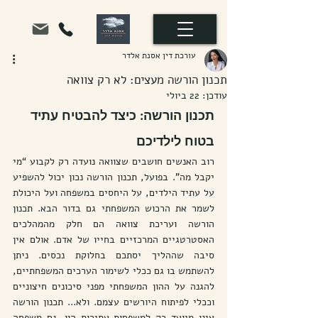
עורכת דין אסנת אלדר
תכנון הורשה מעצים: לא רק צוואה
עודכן:
22 ביולי
תכנון הורשה: כיצד להבטיח עתיד 
בטוח לילדיכם
רוב האנשים חושבים שצוואה נועדה רק לקבוע “מי 
יקבל מה”. בפועל, תכנון הורשה נכון יכול להשפיע 
על עתיד הילדים, על היחסים במשפחה ועל היכולת 
לשמר את הרכוש המשפחתי גם בדור הבא. תכנון 
הורשה ועריכת צוואה הם חלק מהמהלכים 
האסטרטגיים המרכזיים בחייו של אדם. אולם אין 
סיבה שההליך יסתכם בחלוקת נכסים. ניתן 
להשתמש בו גם ככלי לשימור הערכים המשפחתיים, 
להגנה על ההון המשפחתי מפני סיכונים חיצוניים 
וככלי לפיתוח היורשים עצמם. ולא... תכנון הורשה 
אינו מיועד רק למשפחות עתירות הון. גם משפחה 