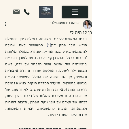
עורכת דין אסנת אלדר
בן לו היה לי
בבית המשפט לענייני משפחה באילת ניתן בתחילת 
חודש יולי פסק דין
[1]
 המאפשר לאם שכולה 
להשתמש בזרע בנה החייל, שנהרג במהלך מלחמת 
'חרבות ברזל' והוא בן 19 בלבד. וזאת לצורך הפריית 
ביציותיה של אישה אשר תיבחר על ידה, לשם 
הבאת ילד לעולם. ההחלטה עוררה תהודה ציבורית 
ורגשית, אך גם חשפה את החלל המשפטי הקיים 
בנושא בישראל: היעדר הסדרה חוקית בנושא נטילת 
זרע מן המת (קצירת זרע) ושימוש בו לאחר מותו של 
אדם. סוגיה זו מערבת שאלות של כיבוד רצון המת, 
זכותו של האדם על גופו (ועל גופתו), הזכות להורות 
ולמשפחה, הזכות להמשכיות, זכויות המשפחה, 
טובת הילד העתידי ועוד.