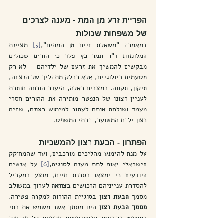
הפריית זרע מן המת - מענה לצרכים 
של משפחות שכולות
במאמרה "משאלת חיים מן המתים",
[5]
 מציינת 
המלומדת ד"ר תמר כץ פלד כי הורים שכולים 
מבקשים להמשיך את זרעם של ילדיהם – לא רק 
מטעמים ביולוגיים, אלא כחלק מתהליך של הנצחה, 
תיקון, תקווה. במצבים כאלה, היעדר הוכחה חותכת 
לעניין רצונו של הנפטר מותירה את ההורים חסרי 
מעמד ושולחת אותם לעתור למימוש רצונם, שהיה 
רצון ילדם המשוער, בבתי המשפט.
הפתרון - הבעת רצון להמשכיות
על מנת להימנע מהליכים מורכבים, ועד שהמחוקק 
הישראלי יאות לתת מענה לסוגיה,
[6]
 על אנשים 
היודעים כי ימצאו בסכנת חיים, מוצע במקביל 
להסדרת ענייניהם הרכושים ב
צוואה
 לערוך במשולב 
מסמך 
הבעת רצון
 בסוגיית ההורות למקרה פטירה. 
מסמך הבעת רצון
 הינו מסמך אשר משמש את בתי 
המשפט בקביעת אפוטרופסות חליפית על פי חוק 