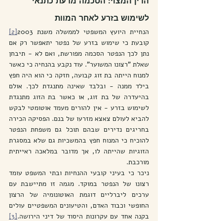
הדין המצוי: הסכמה מדעת כתנאי 
לשימוש בזרע לאחר המוות
הנחיית היועץ המשפטי לממשלה משנת 2003
[2]
קובעת כי שימוש בזרע של נפטר יתאפשר רק אם 
נתן לכך הנפטר הסכמה מפורשת, ואם לא - תיבחן 
שאלת "רצונו המשוער". עוד נקבע בהנחיה כי כאשר 
למנוח הייתה בת זוג קבועה, חזקה כי הוא היה חפץ 
בילד ממנה - ובלבד שאינה מתנגדת לכך. אולם 
בהיעדרה של בת זוג, או כאשר בת הזוג מתנגדת 
לשימוש בזרע - אין להורים מעמד אוטומטי לבקש 
להביא לעולם צאצא מזרעו של בנם. הפסיקה הכירה 
בחריגים נדירים שבהם תוכל גם משפחת הנפטר 
להוכיח כי המנוח חפץ בהמשכיות גם שלא במסגרת 
הזוגיות שהייתה לו, אך מדובר במלאכה ראייתית 
מורכבת.
ניכר כי בעיני קובעי ההנחיות ובתי המשפט עומד 
רצונו של הנפטר במוקד. מגמה זו מתיישבת עם 
ערכים ליברליים דוגמת האוטונומיה של הרצון 
החופשי וכבוד האדם, והטיעונים המשפטיים עולים 
בקנה אחד עם עקרונות היסוד של דיני הירושה.
[3]