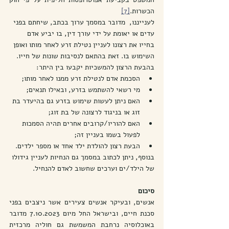
הכשרות.
[7]
לענייננו,  מדובר במסמך ערוך בכתב, שיחתם בפני 
עדים או יאומת על ידי עורך דין, בו יביע אדם 
בחייו את רצונו לעניין נטילת זרע לאחר מותו ואופן 
השימוש בו. זאת בהתאם לנסיבות שונות של חייו. 
בהבעת הרצון להמשכיות יקבעו בין היתר:
הסכמת אדם לנטילת זרע ממנו לאחר מותו;
מי רשאי להשתמש בזרע, ובאילו תנאים;
האם ניתן לעשות שימוש בזרע גם בהיעדר בת 
זוג או בניגוד לרצונה של בת זוג;
האם להוריו/קרובים אחרים תהיה הסמכות 
לפעול בשמו בעניין זה;
הבעת רצון להולדת ילד אחד או מספר ילדים.
בנוסף, ניתן לכתוב במסמך גם הנחיות לעניין גידולו 
של הילד/ים וערכים שחשוב לאדם להנחיל.
סיכום
אנשים, ובעיקר אנשים צעירים אשר ניצבים בפני 
סכנת חיים, ובישראל החל מיום 7.10.2023 מדובר 
באוכלוסיה נרחבת המשמשת גם חוליה מרכזית 