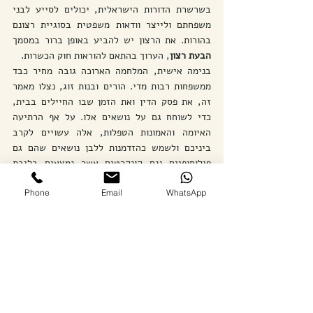
בשרשרת הדורות הישראלית, יכולים לסייע לבני 
משפחתם ולייצר וודאות משפטית בסוגיית רצונם 
בהורות. את הרצון יש להביע באופן ברור במסמך 
הבעת רצון
, הערוך בהתאם להוראות חוק הכשרות.
בנימה אישית, המלחמה הארוכה גובה מחיר כבד 
ממשפחות רבות מדי. הורים ובנות זוג, נצלו מאמר 
זה, את פסק הדין ואת הזמן שבו החיילים בבית, 
כדי לשוחח גם על נושאים אלו. על אף הרתיעה 
האיומה והאמונות הטפלות, אלה עשויים לקרב 
ביניכם ולשמש כהזדמנות ללבן נושאים שהם גם 
פילוסופיים וגם קונקרטים אשר נמצאים בליבת 
ההוויה המשפחתית שלכם.
Phone
Email
WhatsApp
צור קשר לעריכת מסמכי הבעת רצון
[1]
 תמש (אי') 62090-02-24
 פלונית נ' בית חולים 
סורוקה
 (פורסם בנבו, 3.07.2025).
[2]
 הנחיות היועץ המשפטי לממשלה, נטילת זרע לאחר 
המוות ושימוש בו, הנחיה מס' 1.2202 (27.10.2003).
[3]
 כיבוד רצון המת כפי שמופיע לדוגמא בסעיף 25 ל
חוק 
הירושה, 
התשכ"ה-1965.