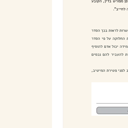
בחברת הביטוח". וזאת משום זכותו של אדם "לעשות בקניינו כרצונו, אלא גם לשלול ממנו זכות שניתנה לו באופן מפורש בדין, הקובע 
לחייב". 
לצד הביקורת הטוענת כי מדובר בהליך "עוקף לירושה" ובדיסהרמוניה בין דיני הירושה לדיני החוזים, קיימת אפשרות לראות בכך הסדר 
משלים ואף מיטיב לתכנון הורשה. כך, באמצעות עריכת צוואה ניתן לחלק את העזבון בצורה מסויימת (לרבות החלוקה על פי הסדר 
הירושה על פי דין) ולשנות דה פאקטו את החלוקה דנן באמצעות הוספת זכויות כלכליות למי מהיורשים. באותה מידה יכול אדם להוסיף 
למעגל הנהנים מזכויותיו הכלכליות מוטבים אחרים מבין יורשיו הטבעיים או הזוכים שקבע בצוואה, ולהורות להעביר להם נכסים 
בשולי הדברים יצויין כי גם בהוראת מוטבים ניתן לקבוע הוראות "מוטב במקום מוטב" במקרה של פטירת מוטב לפני פטירת המיטיב, 