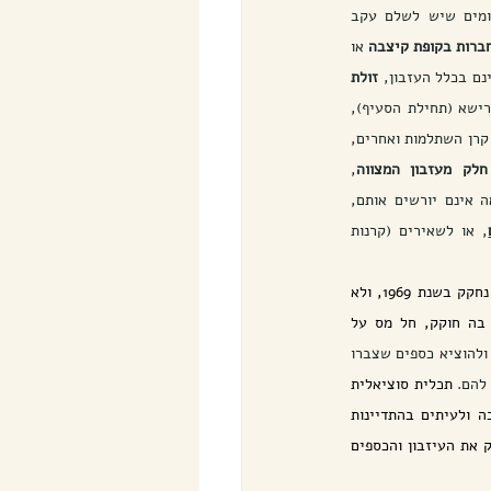
"סכומים שיש לשלם עקב 
ברות בקופת קיצבה
 או 
נם בכלל העזבון, 
זולת 
אם הותנה שהם מגיעים לעזבון." לפי הרישא (תחילת הסעיף), 
כספים כגון ביטוח חיים, קופת תגמולים, קרן השתלמות ואחרים, 
חלק מעזבון המצווה
, 
והיורשים על פי דין והזוכים מכח צוואה אינם יורשים אותם, 
, או לשאירים (קרנות 
שזכה לכינוי "ירושת עניים", נחקק בשנת 1969, ולא 
בתקופה בה חוקק, חל מס על 
והסעיף נועד להקל על העובדים ולהוציא כספים שצברו 
להם. 
תכלית סוציאלית 
זו נקבעה בין היתר מאחר ובאותה תקופה הוצאת צו ירושה או צו קיום צוואה היתה כרוכה בפרוצדורה ארוכה ולעיתים בהתדיינות 
ממושכת מול רשויות המס ורק לאחר שהוסדר תשלום מס העיזבון ניתן צו הירושה/ קיום צוואה וניתן היה לחלק את העיזבון והכספים 