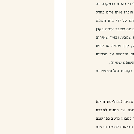
לאחרונה יצאה הלכה מבית המשפט העליון ולפיה כי כספי הפיצויים מקרן הפנסיה של מנוח-חייב, יועברו לידי נהנים (במקרה זה 
 בעניין מנורה, צבר אדם כספים בקרן פנסיה. לימים הוכרז אותו אדם כחדל 
פירעון, וכספי הפנסיה היו הנכס היחיד שניתן היה להיפרע מהם. אולם, בטרם נתבקשו הוראות הנאמן ולא ניתנו על ידי בית משפט 
הוראות ביחס לכספים אלה, הלך אותו אדם לעולמו. חברת הביטוח טענה כי על פי הוראות תקנון קרן הפנסיה, זכויות שצבר עמית בקרן 
הפנסיה מתרגמות לאחר פטירתו לזכות לקבלת קצבה הנזקפת תחילה לטובת שאיריו ובהיעדר כאלה – למוטבים שקבע, ובאין שאירים 
או מוטבים - ליורשיו. בית המשפט הדגיש את ההגנה על כספים המגיעים לחייב מכוח חברותו בקופת גמל, קרן פנסיה או קופת 
ביטוח בחוק חדלות פרעון (בין הגנה מוחלטת להגנה בשיקול דעת) לצד רשת ההגנה שפורס סעיף 147 לחוק הירושה על תכליתו 
השופט שטיין).
יצויין כי יש מלומדים הרואים בהגנה מוחלטת זו העדפה פסולה, בין היתר לנוכח העובדה כי ניתן להפקיד כספים בקופות גמל ומכשירים 
טענו זוכי הצוואה כי קביעת מוטבים (בפוליסת חיים) 
מאוחרת להוראות הצוואה אינה יכולה לעמוד. בית המשפט קבע כי  "השאלה היא מתי ניתנה ההוראה האחרונה של המנוח לחברת 
הביטוח. כאשר ההוראה האחרונה ניתנה על ידו באמצעות הודעה ישירה על שינוי מוטב, שהיא ממילא דרך המלך לקבוע מוטב כפי שגם 
מפורט בחוזה הביטוח, אין כל מנוס ואין כל דרך שלא לקיים את חוזה הביטוח, ככתבו וכלשונו, ולשלם את כספי הביטוח למוטב הרשום 