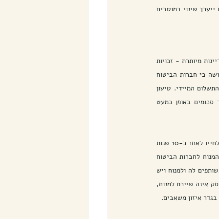
המשפט לקבוע כי תגמולי הביטוח יכנסו בגדרי העזבון, אולם בית המשפט נתן דעתו לכך כי ייתכנו מקרים בהם ייערך שינוי במוטבים 
מלומדים ועורכי דין פעילות טוענים מזה שנים שיש לבטל את סעיף 147. זאת בין היתר, מאחר והוא מזמן התדיינות מיותרת - זכויות 
מוטבים מול יורשים, זכויות בן הזוג, העדפת נושים ומעקלים ועוד. בנוסף טוענים עורכי דין מתחום דיני הירושה כי חברות הביטוח 
והחברות המנהלות נמנעות מלחלק את הכספים כאשר עולה חשש לסכסוך משפטי ובכך הקיץ הקץ על תכלית התשלום המיידי. טיעון 
נוסף כנגד ההסדר הינו כי יש בו פריצה של מסגרת הירושה הרגילה, מאחר והם מאפשרים למנוח להעביר סכומים באופן כמעט 
 נדונה תביעת אלמנה לתגמולי 2 פוליסות ביטוח החיים ע"ס מיליון ₪ כ"א של בעלה ששם קץ לחייו לאחר כ-10 שנות 
נישואיו השניים. האלמנה תבעה את המוטבים, אחות וקרובים נוספים ממשפחת המנוח, בעקבות עדכון ששלח המנוח לחברות הביטוח 
בסמוך למותו, ולפיו המוטבים הם בהתאם למפורט בצוואה שערך המנוח. לטענת התובעת כספי ביטוח החיים משותפים לה ולמנוח ויש 
לאזנם בהתאם לחוק יחסי ממון. בית המשפט דחה את התביעה ופסק כי הזכות לקבלת כספי ביטוח חיים מסוג ריסק אינה שייכת למנוח, 
בגדר איזון משאבים.