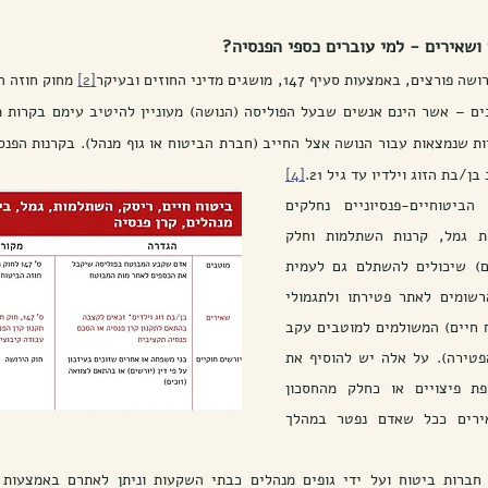
 ושאירים - למי עוברים כספי הפנסיה?
מצעות סעיף 147, מושגים מדיני החוזים ובעיקר
[2]
 מחוק חוזה ה
/בת הזוג וילדיו עד גיל 21.
[4]
הנכסים הצבורים במוצרים הביטוחיים-פנסיוניים נחלקים 
לכספי חיסכון (פנסיה, קופות גמל, קרנות השתלמות וחלק 
וולנטרי ברכיב ביטוחי החיים) שיכולים להשתלם גם לעמית 
(נושה) בחייו או למוטבים הרשומים לאתר פטירתו ולתגמולי 
ביטוח מסוג Risk (לרב ביטוח חיים) המשולמים למוטבים עקב 
קרות אירוע ביטוחי (מקרה הפטירה). על אלה יש להוסיף את 
רכיב פיצויי הפיטורין (בקופת פיצויים או כחלק מהחסכון 
הפנסיוני) אשר משולם לשאירים ככל שאדם נפטר במהלך 
חברות ביטוח ועל ידי גופים מנהלים כבתי השקעות וניתן לאתרם באמצעות ס