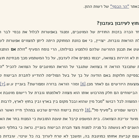
אתר 
"הר הכסף"
 של רשות ההון.  
חוץ לעיזבון בעזבון?
 הכרה בזכות החוזית של המוטבים, ומנגד באפשרות לכלול את נכסי לבר הע
 הוראות גוברות. יצויין, כי אם כוונת המחוקק היתה ליתן למצווים אפשרות לש
שט את תכנון ההורשה שלהם (ולמנוע כפילות), הרי נוסח הסעיף "זולת 
אם
 לא זהירות בצוואה, יכנסו כספים אלה לעזבון, על כל המשתמע מכך מבחינת חובו
צעות היורשים גם לאחר מכן.
[6]
 ומהי הוראה ברורה ומפורשת? בעניין ע.ש.
[7]
 רכושו שפורט ב"סעיף סל",
[8]