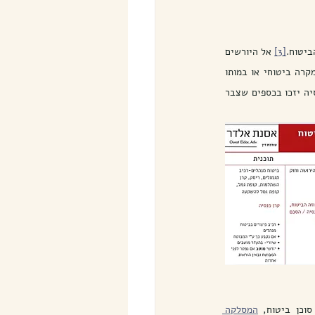
ביטוח.
[3]
 אל היורשים 
בחוק הירושה מצטרפים מוטבים – אשר הינם אנשים שבעל הפוליסה (הנושה) מעוניין להיטיב עימם בקרות מקרה ביטוחי או במותו 
באמצעות העברת זכויות כספיות שנמצאות עבור הנושה אצל החייב (חברת הביטוח או גוף מנהל). בקרנות הפנסיה יזכו בכספים שצבר 
וכן ביטוח, 
המסלקה 