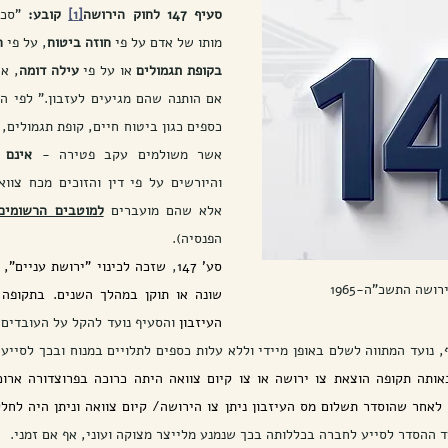
סעיף 147 לחוק הירושה
[1]
 קובע: 
מותו של אדם על פי 
חוזה ביטוח
, על פי 
ח
בקופת תגמולים
 או על פי 
עילה דומה
, אי
אשר משולמים עקב פטירה - 
אינם 
אלא שהם מועברים
למוטבים הרשומים
הפנסיה).  
סע' 147
, 
שונה או תוקן במהלך השנים.
העיזבון 
 נועד המתווה לשלם באופן מיידי וללא עלות כספים לתלויים במנוח ובכך לסייע 
ד ההסדר לסייע לחברה בכללותה בכך שנמנע מלייצר מצוקה ועוני, אף אם זמני.