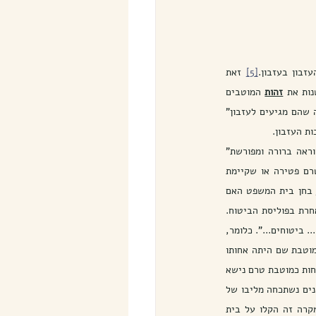
זבון בעזבון.
[5]
 זאת 
נות את 
זהות
המוטבים 
 הותנה שהם מגיעים לעזבון" 
ת העזבון.
בתי המשפט פסקו כי על מנת שתכובד הוראה זו בצוואה שתגבר על הוראת המוטבים על הצוואה להכיל “הוראה ברורה ומפורשת” 
לעניין. יחד עם זאת הדעות בפסיקה חלוקות באם הודעה על כך על בעל הפוליסה להודיע לחברת הביטוח טרם פטירה או שקיימת 
 בחן בית המשפט האם 
הוראת המנוח בצוואה, שלפיה הביטוחים הם חלק מהרכוש אותו הוא מצווה לאלמנתו גוברת על רישום מוטבת אחרת בפוליסת הביטוח. 
באחד מסעיפי הצוואה התייחס המצווה לכל רכושו "מכל מין שהוא ובכל מקום בין בארץ ובין בחוץ לארץ, לרבות ... ביטוחים...". כלומר, 
 לרבות ביטוח החיים שרכש במהלך חייו ואשר המוטבת שם היתה אחותו 
(אשר נפטרה כ-26 שנים לפני מועד עריכת הצוואה). בית המשפט קיבל את טענת התובעת כי המנוח בחר את האחות כמוטבת טרם נישא 
ונולדו לו ילדים וכי לאורך כל השנים לא נעשתה כל פניה למנוח מצד חברת הביטוח בעניין. נראה כי בחלוף השנים נשתכחה מליבו של 
המנוח אותה פוליסת ביטוח ועצם קביעת אחותו כמוטבת בה, ומשכך לא טרח לערוך בה כל שינוי. עובדות מקרה זה הקלו על בית 