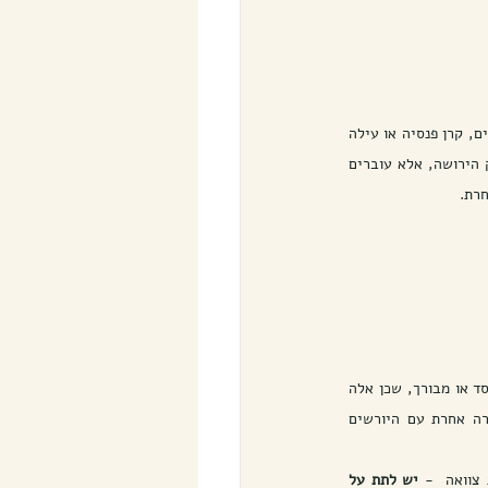
סעיף 147 לחוק הירושה קובע שכספים המשולמים עקב פטירה מכוח חוזה ביטוח, חברות בקופת תגמולים, קרן פנסיה או עילה 
דומה – אינם חלק מהעיזבון. כלומר, כספים אלה אינם מתחלקים בין היורשים לפי הצוואה או לפי חוק הירושה, אלא עוברים 
חרת.
נכסים פיננסיים מסויימים הוחרגו מהעזבון בהסדר הקבוע בסעיף 147 לחוק הירושה. ניתן לראות בכך מהלך נפסד או מבורך, שכן אלה 
יכולים לשמש את היורשים על פי דין או על פי הצוואה כתוספת לזכיה או לאפשר למורישים להיטיב בצורה אחרת עם היורשים 
צוואה  - 
יש לתת על 